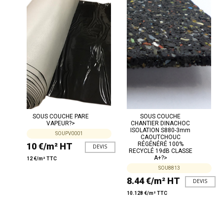
SOUS COUCHE PARE
SOUS COUCHE
VAPEUR?>
CHANTIER DINACHOC
ISOLATION S880-3mm
SOUPV0001
CAOUTCHOUC
RÉGÉNÉRÉ 100%
10 €/m² HT
DEVIS
RECYCLÉ 19dB CLASSE
A+?>
12 €/m² TTC
SOU8813
8.44 €/m² HT
DEVIS
10.128 €/m² TTC