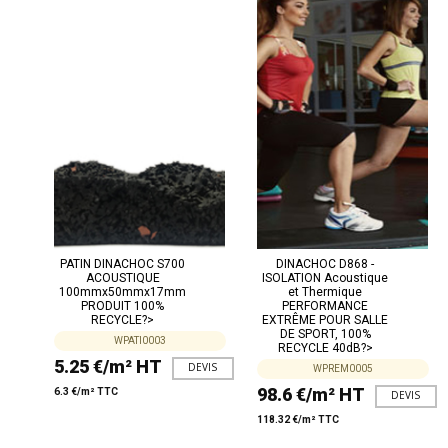
PATIN DINACHOC S700
DINACHOC D868 -
ACOUSTIQUE
ISOLATION Acoustique
100mmx50mmx17mm
et Thermique
PRODUIT 100%
PERFORMANCE
RECYCLE?>
EXTRÊME POUR SALLE
DE SPORT, 100%
WPATI0003
RECYCLE 40dB?>
5.25 €/m² HT
DEVIS
WPREM0005
98.6 €/m² HT
6.3 €/m² TTC
DEVIS
118.32 €/m² TTC