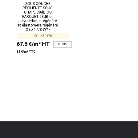
SOUS-COUCHE
RÉSILIENTE SOUS-
CHAPE 30dB OU
PARQUET 23dB en
polyuréthane régénéré
et élastomère régénéré
X3D 17/8 W?>
SOUX3D178
67.5 €/m² HT
DEVIS
81 €/m² TTC