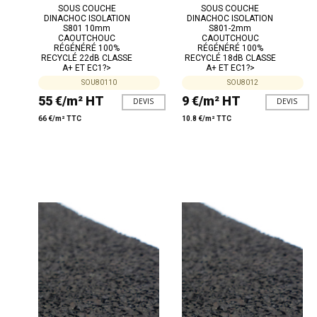
SOUS COUCHE
SOUS COUCHE
DINACHOC ISOLATION
DINACHOC ISOLATION
S801 10mm
S801-2mm
CAOUTCHOUC
CAOUTCHOUC
RÉGÉNÉRÉ 100%
RÉGÉNÉRÉ 100%
RECYCLÉ 22dB CLASSE
RECYCLÉ 18dB CLASSE
A+ ET EC1?>
A+ ET EC1?>
SOU80110
SOU8012
55 €/m² HT
9 €/m² HT
DEVIS
DEVIS
66 €/m² TTC
10.8 €/m² TTC